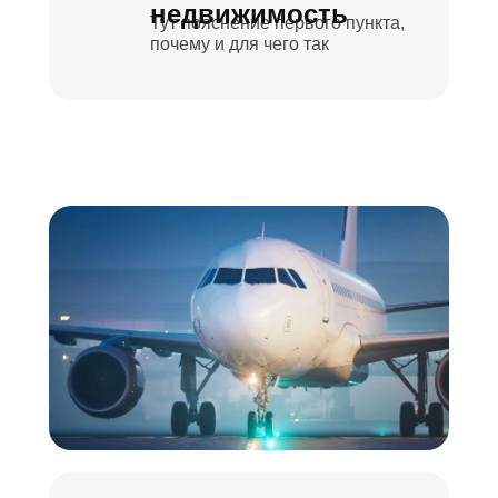
недвижимость
Тут пояснение первого пункта,
почему и для чего так